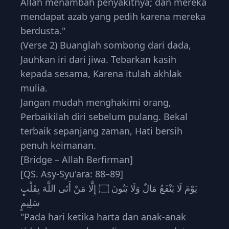
Allah menambah penyakitnya; dan mereka
mendapat azab yang pedih karena mereka
berdusta."
(Verse 2) Buanglah sombong dari dada,
Jauhkan iri dari jiwa. Tebarkan kasih
kepada sesama, Karena itulah akhlak
mulia.
Jangan mudah menghakimi orang,
Perbaikilah diri sebelum pulang. Bekal
terbaik sepanjang zaman, Hati bersih
penuh keimanan.
[Bridge – Allah Berfirman]
[QS. Asy-Syu'ara: 88–89]
يَوْمَ لَا يَنْفَعُ مَالٌ وَلَا بَنُونَ ۝ إِلَّا مَنْ أَتَى اللَّهَ بِقَلْبٍ
سَلِيمٍ
"Pada hari ketika harta dan anak-anak