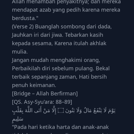
Allah menambah penyakitnya; dan mereka
mendapat azab yang pedih karena mereka
berdusta."
(Verse 2) Buanglah sombong dari dada,
Jauhkan iri dari jiwa. Tebarkan kasih
kepada sesama, Karena itulah akhlak
mulia.
Jangan mudah menghakimi orang,
Perbaikilah diri sebelum pulang. Bekal
terbaik sepanjang zaman, Hati bersih
penuh keimanan.
[Bridge – Allah Berfirman]
[QS. Asy-Syu'ara: 88–89]
يَوْمَ لَا يَنْفَعُ مَالٌ وَلَا بَنُونَ ۝ إِلَّا مَنْ أَتَى اللَّهَ بِقَلْبٍ
سَلِيمٍ
"Pada hari ketika harta dan anak-anak