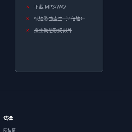
下載 MP3/WAV
快速歌曲產生（2 倍速）
產生動態歌詞影片
法律
隱私權