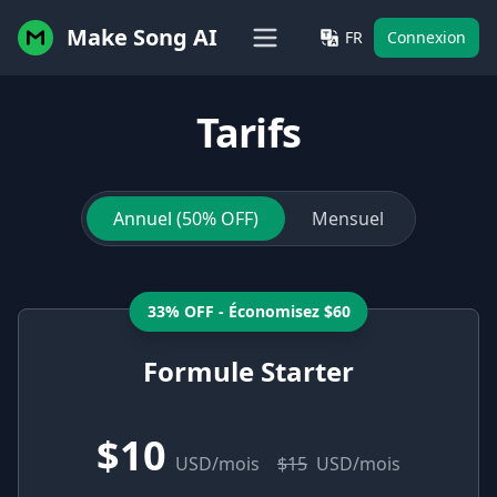
Make Song AI
FR
Connexion
Tarifs
Annuel (50% OFF)
Mensuel
33% OFF - Économisez $60
Formule Starter
$10
USD/mois
$15
USD/mois