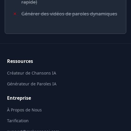
rapide)
Générer des vidéos de paroles dynamiques
Footer
Ressources
Créateur de Chansons IA
Générateur de Paroles IA
Entreprise
À Propos de Nous
Tarification