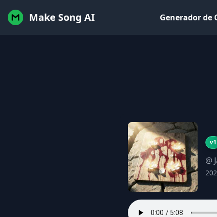
Make Song AI
Generador de 
v1
@ 
202