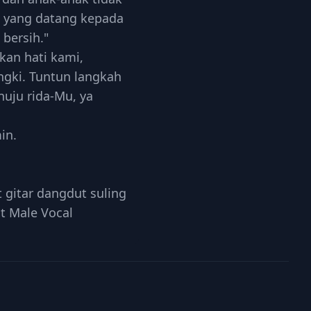
g yang datang kepada
 bersih."
hkan hati kami,
engki. Tuntun langkah
nuju rida-Mu, ya
in.
 gitar dangdut suling
t Male Vocal