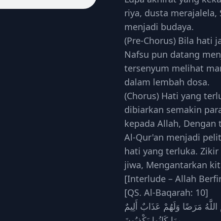
riya, dusta merajalela
menjadi budaya.
(Pre-Chorus) Bila hati 
Nafsu pun datang menj
tersenyum melihat man
dalam lembah dosa.
(Chorus) Hati yang terl
dibiarkan semakin par
kepada Allah, Dengan t
Al-Qur'an menjadi pel
hati yang terluka. Zik
jiwa, Mengantarkan ki
[Interlude – Allah Berf
[QS. Al-Baqarah: 10]
لَّهُ مَرَضًا وَلَهُمْ عَذَابٌ أَلِيمٌ
بِمَا كَانُوا يَكْذِبُونَ