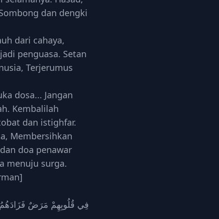
, Sombong dan dengki
jauh dari cahaya,
adi penguasa. Setan
usia, Terjerumus
uka dosa... Jangan
ah. Kembalilah
obat dan istighfar.
ita, Membersihkan
ir dan doa penawar
ta menuju surga.
irman]
فِي قُلُوبِهِمْ مَرَضٌ فَزَادَهُمُ ال