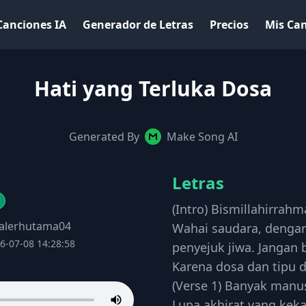
Canciones IA
Generador de Letras
Precios
Mis Ca
Hati yang Terluka Dosa
Generated By
Make Song AI
Letras
(Intro) Bismillahirrahm
Jalerhutama04
Wahai saudara, denga
6-07-08 14:28:58
penyejuk jiwa. Jangan b
Karena dosa dan tipu d
(Verse 1) Banyak manu
Lupa akhirat yang keka