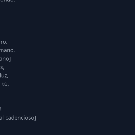
ro,
mano.
rano]
s,
luz,
 tú,
!
al cadencioso]