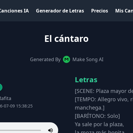
Canciones IA
Generador de Letras
Precios
Mis Ca
El cántaro
Generated By
Make Song AI
Letras
[SCENE: Plaza mayor de 
afita
[TEMPO: Allegro vivo, r
6-07-09 15:38:25
manchega.]
​[BARÍTONO: Solo]
Ya sale por la plaza,
la moza más bonita,