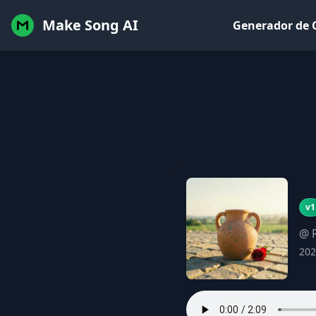
Make Song AI
Generador de 
v1
@ R
202