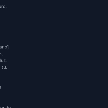
bro,
!
rano]
s,
luz,
 tú,
!
hondo,