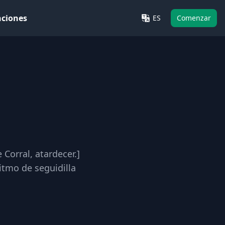
nciones
ES
Comenzar
Corral, atardecer.]
itmo de seguidilla